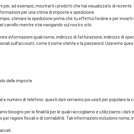
i per, ad esempio, mostrarti i prodotti che hai visualizzato di recente
informazioni per una stima di imposte e spedizione
sempio, stimare la spedizione prima che tu effettui l’ordine e per inviart
l carrello mentre stai navigando sul nostro sito.
nire informazioni quali nome, indirizzo di fatturazione, indirizzo di spe
ionali sull’account, come il nome utente e la password. Useremo quest
lcolo delle imposte
l e numero di telefono: questi dati verranno poi usati per popolare la ca
mo bisogno per le finalità per le quali raccogliamo e utilizziamo i dati
per ragioni fiscali e di contabilità. Tali informazioni includono nome, in
rceli.