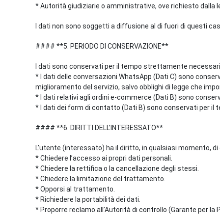
* Autorità giudiziarie o amministrative, ove richiesto dalla 
I dati non sono soggetti a diffusione al di fuori di questi cas
#### **5. PERIODO DI CONSERVAZIONE**
I dati sono conservati per il tempo strettamente necessario
* I dati delle conversazioni WhatsApp (Dati C) sono conserva
miglioramento del servizio, salvo obblighi di legge che im
* I dati relativi agli ordini e-commerce (Dati B) sono conser
* I dati dei form di contatto (Dati B) sono conservati per il
#### **6. DIRITTI DELL’INTERESSATO**
L’utente (interessato) ha il diritto, in qualsiasi momento, di e
* Chiedere l’accesso ai propri dati personali.
* Chiedere la rettifica o la cancellazione degli stessi.
* Chiedere la limitazione del trattamento.
* Opporsi al trattamento.
* Richiedere la portabilità dei dati.
* Proporre reclamo all’Autorità di controllo (Garante per la 