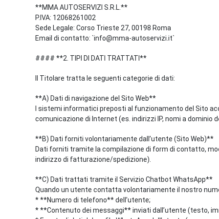
**MMA AUTOSERVIZI S.R.L.**
P.IVA: 12068261002
Sede Legale: Corso Trieste 27, 00198 Roma
Email di contatto: `info@mma-autoservizi.it`
#### **2. TIPI DI DATI TRATTATI**
Il Titolare tratta le seguenti categorie di dati:
**A) Dati di navigazione del Sito Web**
I sistemi informatici preposti al funzionamento del Sito acqu
comunicazione di Internet (es. indirizzi IP, nomi a dominio de
**B) Dati forniti volontariamente dall’utente (Sito Web)**
Dati forniti tramite la compilazione di form di contatto, 
indirizzo di fatturazione/spedizione).
**C) Dati trattati tramite il Servizio Chatbot WhatsApp**
Quando un utente contatta volontariamente il nostro numero
* **Numero di telefono** dell’utente;
* **Contenuto dei messaggi** inviati dall’utente (testo, im