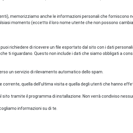
senti), memorizziamo anche le informazioni personali che forniscono nel
 qualsiasi momento (eccetto il loro nome utente che non possono cambia
oi richiedere di ricevere un file esportato dal sito con i dati personali
 che ti riguardano. Questo non include i dati che siamo obbligati a conse
verso un servizio di rilevamento automatico dello spam.
re corrente, quella dell’ultima visita e quella degli utenti che hanno eff
i al sito tramite il programma di installazione. Non verrà condiviso ness
ogliamo informazioni su di te.