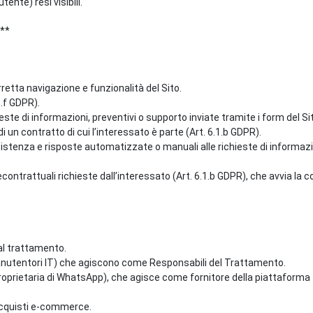
ente) resi visibili.
**
rretta navigazione e funzionalità del Sito.
1.f GDPR).
este di informazioni, preventivi o supporto inviate tramite i form del Si
 un contratto di cui l’interessato è parte (Art. 6.1.b GDPR).
stenza e risposte automatizzate o manuali alle richieste di informazioni 
econtrattuali richieste dall’interessato (Art. 6.1.b GDPR), che avvia la 
al trattamento.
ng, manutentori IT) che agiscono come Responsabili del Trattamento.
(proprietaria di WhatsApp), che agisce come fornitore della piattaform
 acquisti e-commerce.