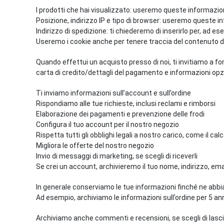
I prodotti che hai visualizzato: useremo queste informazion
Posizione, indirizzo IP e tipo di browser: useremo queste 
Indirizzo di spedizione: ti chiederemo di inserirlo per, ad e
Useremo i cookie anche per tenere traccia del contenuto de
Quando effettui un acquisto presso di noi, ti invitiamo a for
carta di credito/dettagli del pagamento e informazioni opz
Ti inviamo informazioni sull’account e sull’ordine
Rispondiamo alle tue richieste, inclusi reclami e rimborsi
Elaborazione dei pagamenti e prevenzione delle frodi
Configura il tuo account per il nostro negozio
Rispetta tutti gli obblighi legali a nostro carico, come il ca
Migliora le offerte del nostro negozio
Invio di messaggi di marketing, se scegli di riceverli
Se crei un account, archivieremo il tuo nome, indirizzo, emai
In generale conserviamo le tue informazioni finché ne abbia
Ad esempio, archiviamo le informazioni sull’ordine per 5 anni 
Archiviamo anche commenti e recensioni, se scegli di lascia