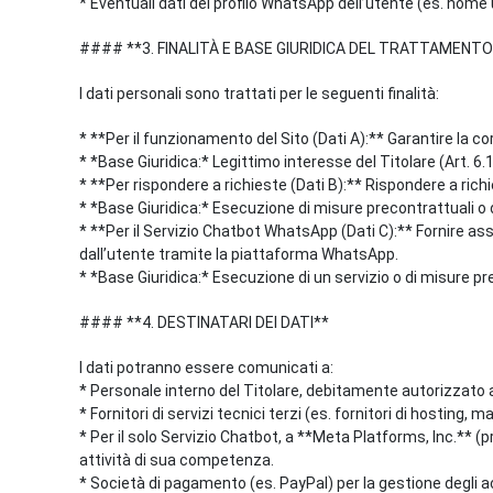
* Eventuali dati del profilo WhatsApp dell’utente (es. nome ut
#### **3. FINALITÀ E BASE GIURIDICA DEL TRATTAMENTO
I dati personali sono trattati per le seguenti finalità:
* **Per il funzionamento del Sito (Dati A):** Garantire la co
* *Base Giuridica:* Legittimo interesse del Titolare (Art. 6.
* **Per rispondere a richieste (Dati B):** Rispondere a richi
* *Base Giuridica:* Esecuzione di misure precontrattuali o di
* **Per il Servizio Chatbot WhatsApp (Dati C):** Fornire assi
dall’utente tramite la piattaforma WhatsApp.
* *Base Giuridica:* Esecuzione di un servizio o di misure pr
#### **4. DESTINATARI DEI DATI**
I dati potranno essere comunicati a:
* Personale interno del Titolare, debitamente autorizzato 
* Fornitori di servizi tecnici terzi (es. fornitori di hosti
* Per il solo Servizio Chatbot, a **Meta Platforms, Inc.** 
attività di sua competenza.
* Società di pagamento (es. PayPal) per la gestione degli