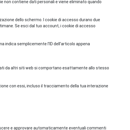
kie non contiene dati personali e viene eliminato quando
izzazione dello schermo. I cookie di accesso durano due
ttimane. Se esci dal tuo account, i cookie di accesso
 ma indica semplicemente l’ID dell’articolo appena
orati da altri siti web si comportano esattamente allo stesso
zione con essi, incluso il tracciamento della tua interazione
onoscere e approvare automaticamente eventuali commenti