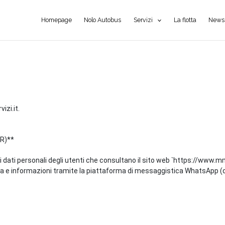
Homepage
Nolo Autobus
Servizi
La flotta
News
izi.it.
PR)**
ati personali degli utenti che consultano il sito web `https://www.mma-
enza e informazioni tramite la piattaforma di messaggistica WhatsApp (d