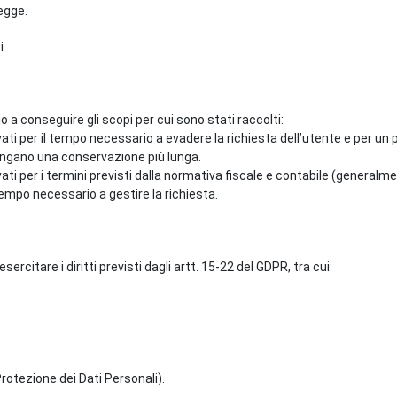
legge.
i.
 a conseguire gli scopi per cui sono stati raccolti:
ti per il tempo necessario a evadere la richiesta dell’utente e per un pe
pongano una conservazione più lunga.
vati per i termini previsti dalla normativa fiscale e contabile (generalme
 tempo necessario a gestire la richiesta.
sercitare i diritti previsti dagli artt. 15-22 del GDPR, tra cui:
Protezione dei Dati Personali).