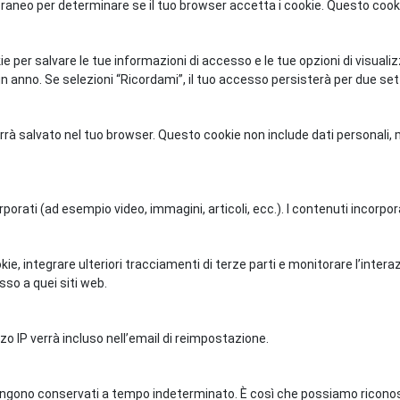
poraneo per determinare se il tuo browser accetta i cookie. Questo coo
e per salvare le tue informazioni di accesso e le tue opzioni di visual
un anno. Se selezioni “Ricordami”, il tuo accesso persisterà per due se
errà salvato nel tuo browser. Questo cookie non include dati personali,
rporati (ad esempio video, immagini, articoli, ecc.). I contenuti incorp
ie, integrare ulteriori tracciamenti di terze parti e monitorare l’intera
so a quei siti web.
zo IP verrà incluso nell’email di reimpostazione.
 vengono conservati a tempo indeterminato. È così che possiamo ric