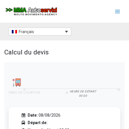
Aller
au
contenu
Main
Menu
Français
Calcul du devis
HEUR
HEURE DE DÉPART
PARC DE LOCATION
00:00
Date:
08/08/2026
Départ de: